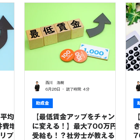
西川 浩樹
6月28日
読了時間: 4分
助成金
国平均
【最低賃金アップをチャンス
【
件費増
に変える！】最大700万円
リプル
受給も！？社労士が教えるキ
7