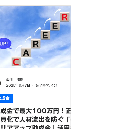
緊の課題となっています。 特に中小企
においては、単に給与を上げるだけで
く、従業員の キャリアアップ を支援
つつ、企業の DX（デジタルトランス
ォーメーション）化 を加速させる戦
的な人件費の使い方が求められます。
こで今回は、この課題を解決に導くた
の強力な公的支援策、「キャリアアッ
助成金（正社員化コース）」 と 「人
開発支援助成金（事業展開等リスキリ
グ支援コース）」の組み合わせ活用法
ついて、助成金の専門家である社会保
西川 浩樹
労務士の立場から詳しく解説いたしま
2025年9月7日
読了時間: 4分
。 1. キャリアアップ助成金（正社員
コース）の基本 この助成金は、有期
助成金
用契約社員や短時間労働者などの非正
成金で最大100万円！正
雇用労働者を 正社員として登用 した
業主に対して支給されます。 支給額
社員化で人材流出を防ぐ「キ
中小企業の場合） 1人あたり：40万
ャリアアップ助成金」活用術