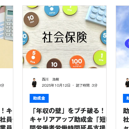
き出した
者 のモチベーション向上と長期的なキ
喫
経営者の
ャリア形成を支援することは、企業の成
業
きたい強力
長に欠かせません。 そこで今回は、そ
な
、厚生労働
んな有期雇用労働者の方々のために「退
し
プ助成金」
職金制度」を導入した企業が受け取れ
フ
働者の未来
る、非常に魅力的な助成金、「キャリア
略
長を加速さ
アップ助成金（賞与・退職金制度導入コ
そ
て、専門家
ース）」について、具体的な内容と活用
め
. キャリ
法を詳しく解説します。 💡 キャリアア
プ
リアアッ
ップ助成金とは？ キャリアアップ助成
材
働者（期間
金は、非正規雇用の労働者（有期雇用労
ン
パート・ア
働者、短時間労働者、派遣労働者など）
に
西川 浩樹
った、いわ
の企業内でのキャリアアップを促進する
険
3分
2025年10月12日
読了時間: 3分
企業内での
ため、正規雇用への転換や、待遇改善に
す
り組みを実
取り組んだ事業主に対して支給される助
化
助成金
れる制度で
成金です。 このうち、 「賞与・退職金
雇
！キャ
「年収の壁」をブチ破る！
助
の待遇を良
制度導入コース」は、有期雇用労働者に
規
社を国が全
対し、新たに賞与または退職金制度を導
事
社員化
キャリアアップ助成金「短時
ます」とい
入し、実施した場合に助成されるもので
（
業員の
間労働者労働時間延長支援コ