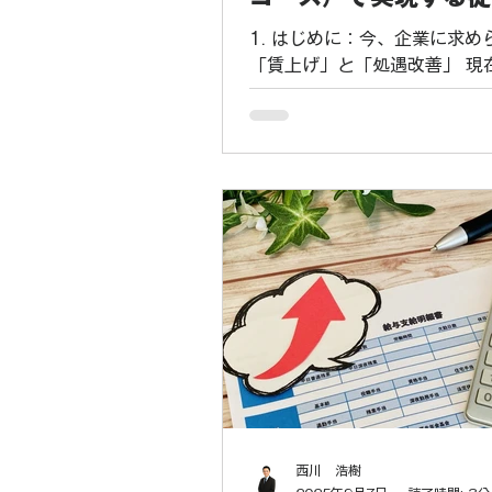
う制度。単なる返済不要の資
処遇改善と最大100
でなく、社内の人事制度を整
1. はじめに：今、企業に求め
助成金
チャンスでもありま
「賃上げ」と「処遇改善」 現
はデフレからの完全脱却を目
に対して積極的な「賃上げ」
投資」を強く求めています。
優秀な人材の確保、定着率の
て企業の生産性向上に直結す
「未来への投資」と言えるで
しかし、「賃上げしたいが、
が不安…」と感じる経営者様
ゃるかもしれません。 そこで
いただきたいのが、厚生労働
る「キャリアアップ助成金」
助成金は、非正規雇用の労働
アアップを促進するための制
特に「正社員化コース」は、
る「人への投資」と「処遇改
西川 浩樹
レクトに支援する強力な柱と