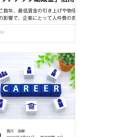
 非正規から正規への転換は、従業員
モチベーション向上と定着率アップに
こ数年、最低賃金の引き上げや物価高
結する
の影響で、企業にとって人件費の負担
ますます重くなっています。 「賃上
、賃上げ」と叫ばれる時代。この流れ
乗れない企業は、優秀な人材の流出に
車がかかり、企業の存続にも関わる事
になりかねません。 しかし、ご安心
ださい。 今回は、そんな逆境をチャ
スに変えるための強力な武器、キャリ
アップ助成金「正社員化コース」をご
介します。この助成金を活用すれば、
件費の負担を軽減しながら、従業員の
チベーションアップと人材の定着を実
できます。 キャリアアップ助成金「正
員化コース」ってどんな助成金？ こ
助成金は、非正規雇用の従業員（パー
・アルバイト・契約社員など）を、正
西川 浩樹
員として雇用する企業を支援する制度