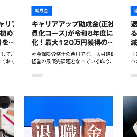
支援策を用
者、派遣労働者といった、いわゆる非正
3
賃上げのタ
規雇用労働者の企業内でのキャリアアッ
以
助成金
強力な助
プを促進するための制度です。 その中で
上
ャリア
キャリアアップ助成金(正社
 設備投資
も「賃金規定等改定コース」は、すべて
の
大600万
の、または一部の有期雇用労働者等の基
事
初めて
員化コース)が令和8年度に進
て「賃上
本給に関する賃金規定等を3％以上増額
す
円を受
化！最大120万円獲得の鍵
業に最適な
改定し、実際にその規定を適用させた事
場
は「情報公開」にあり
.
業主に対して助成されるものです。 つま
の
として、多
社会保険労務士の西川です。 人材確保が
「
り、「最低賃金の上昇に合
しておりま
経営の最優先課題となっている昨今、非
っ
）より、キ
正規雇用労働者の「正社員化」を支援す
…
る拡充を迎
るキャリアアップ助成金は、多くの事業
様
、自社のウ
主様にとって最も身近で、かつ効果の高
せ
条件とした
い助成制度となっています。 今回は、現
確
。これによ
行の令和7年度制度をおさらいしつつ、
な
組む企業様
令和8年度から新たに導入される予定の
な
いう極めて
強力な「見直しポイント」について、専
わ
能となりま
門家の視点で詳しく解説します。 1. キ
「
更点と、
ャリアアップ助成金（正社員化コース）
（
トを詳しく
の基本 まず、本助成金の根幹を確認し
賢