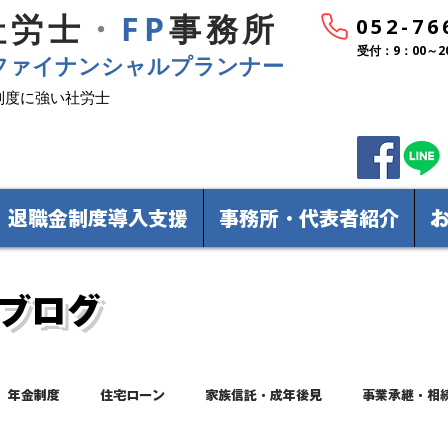
社労士
・
FP
事務所
052-76
受付：9：00～2
ファイナンシャルプランナー
制度に強い社労士
退職金制度導入支援
事務所・代表者紹介
ブログ
年金制度
住宅ローン
家族信託・成年後見
事業承継・相