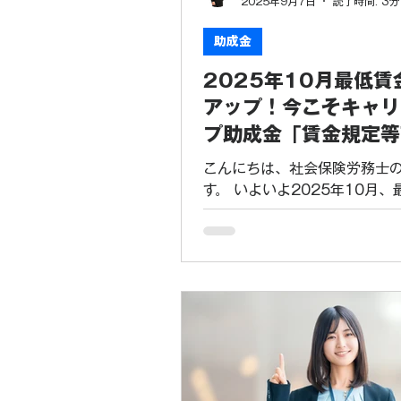
2025年9月7日
読了時間: 3分
す。 2. キャリアアップ助成
化コース）とは？ キャリアア
助成金
金（正社員化コース）は、有
2025年10月最低賃
者、短時間労働者、派遣労働
非正規雇用の従業員を、正社
アップ！今こそキャリ
たは直接雇用した場合に支給
プ助成金「賃金規定等
金です。 これは、単なるコス
ース」を活用しよう
ありません。企業が「長期的
こんにちは、社会保険労務士
定した待遇」を提供
す。 いよいよ2025年10月、
の大幅な引き上げが予定され
これは、多くの企業にとって
いう課題をもたらす一方で、
労働者の賃上げを通じて、生
優秀な人材の確保につなげる
ンスでもあります。 特に、最
去最高の引き上げ額になると
今、注目すべきは、キャリア
金「賃金規定等改定コース」で