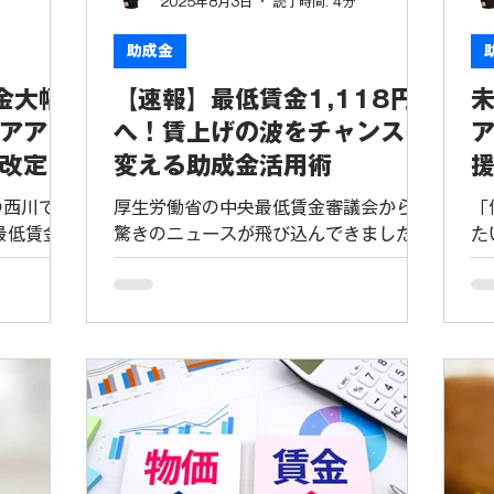
2025年8月3日
読了時間: 4分
金（正社員
ルバイトなど）の労働時間を延長し、新
で
ップ助成
たに社会保険に加入させるとともに、収
は
助成金
期雇用労働
入増加の取り組みを行った事業主様に対
ら
金大幅
【速報】最低賃金1,118円
者といった
し、助成金が支給される制度です。 最大
ー
員へ転換ま
の魅力は、その支給額にあります。 労働
果
アアッ
へ！賃上げの波をチャンスに
される助成
者1人あたり：最大75万円を支給！ (企
る
改定コ
変える助成金活用術
ト補填では
業規模や取り組み内容により変動しま
リ
従
な雇用と安
す) 支給対象人数：上限なし！...
が
の西川で
厚生労働省の中央最低賃金審議会から、
「
「
最低賃金
驚きのニュースが飛び込んできました。
た
ています。
2025年度の最低賃金改定の目安とし
し
人件費増と
て、全国平均で時給1,118円とする案が
で
非正規雇用
最終調整に入ったとのこと。これは、現
員
産性向上や
在の1,055円から63円、率にして6.0%
み
絶好のチャ
という、過去最大級の大幅な引き上げで
社
低賃金が過
す。 物価高騰が続く現代において、働く
身
いわれる
人々の生活を支えるための賃上げは非常
を
アップ助成
に重要なことです。しかし、経営者の皆
は
す。 キャ
様にとっては、人件費の増加という大き
ま