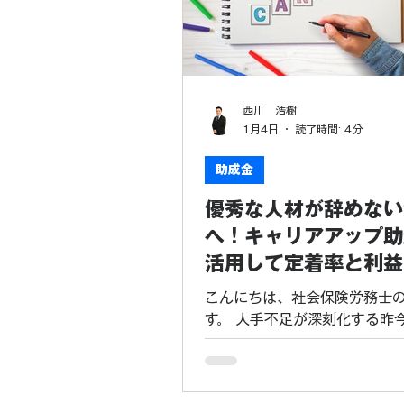
解説します。 令和8年度版：
ップ助成金（正社員化コース
1. キャリアアップ助成金とは
リアアップ助成金」は、有期
者、短時間労働者、派遣労働
西川 浩樹
非正規雇用労働者の企業内で
1月4日
読了時間: 4分
アップを促進するため、正社
改善を実施した事業主に対し
助成金
る制度です。 深刻な人手不足
優秀な人材が辞めない
今、優秀な人材を正社員とし
ることは企業の最重要課題の
へ！キャリアアップ助
令和8年度の改正では、企業の
活用して定着率と利益
高める取り組みが評価され、
化する秘策
幅に引き上げられました。 2. 
こんにちは、社会保険労務士
万円
す。 人手不足が深刻化する昨
人材の確保と定着は、企業の
る最重要課題となりました。 
く採用してもすぐに辞めてし