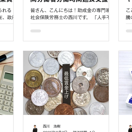
金調達だけ
す。今回は、特に退職金制度を導入した
円
万円の
ース」で最大75万円をゲッ
える絶好の
場合 に焦点を当ててご説明します。 🎯
の
られる
皆さん、こんにちは！助成金の専門家、
こ
トし、人手不足を解消しよ
退職金制度導
直
在、政府
社会保険労務士の西川です。 「人手不足
騰
指し、企業
なのに、パートさんが『年収の壁』を気
は
う！
と「人への
にして勤務時間をセーブしてしまう…」
げ
賃上げは、
このようなお悩みを抱える事業主様、非
に
向上、そし
常に多いのではないでしょうか？特に、
拍
る、もはや
健康保険の被扶養者認定基準である「年
態
しょう。
収130万円の壁」は、優秀な人材の働き
く
コスト負担
控えにつながり、企業の生産性低下の大
ン
もいらっし
きな原因となっていました。 しかし、
ア
活用して
ご安心ください！この課題を解決し、企
紹
省が提供す
業の戦力アップと従業員の収入増加を同
人
です。この
時に実現できる、非常に強力な助成金が
モ
者のキャリ
新設されました。それが、キャリアアッ
現
度ですが、
プ助成金「短時間労働者労働時間延長支
社
政府の掲げ
援コース」です。 1人につき最大75万
の
善」をダイ
円！この助成金の魅力とは？ このコー
ト
西川 浩樹
なっていま
スは、短時間で働く従業員（パート・ア
社