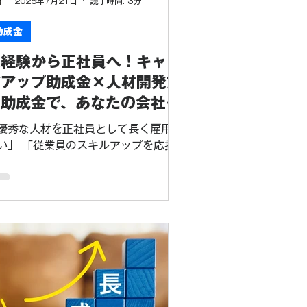
2025年7月21日
読了時間: 3分
す。 「正社員」とすることで、従業員
安定した雇用や昇給・昇進の機会を得
助成金
れます。これにより、仕事へのモチベ
未経験から正社員へ！キャリ
ションが高まり、定着率が向上し、結
として企業の生産性アップにもつなが
アアップ助成金×人材開発支
という、企業と従業員双方にとってメ
援助成金で、あなたの会社も
ットの大きい仕組みです。 どんな企業
業員もWIN-WINに！
もらえるの？ キャリアアップ助成金
優秀な人材を正社員として長く雇用し
正社員化コース」
い」 「従業員のスキルアップを応援
たい」とお考えの経営者の皆様、朗報
す！国のキャリアアップ助成金（正社
化コース）と人材開発支援助成金を組
合わせることで、非正規雇用の方を正
員に転換し、さらに専門的なスキルを
につけてもらいながら、多額の助成金
受け取れるチャンスがあります。これ
、企業にとっても従業員にとっても、
さに「WIN-WIN」の素晴らしい制度