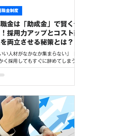
%以上〜4%未満の増額： 4万円 4%
上〜5%未満の増額： 5万円 5%以
退職金制度
〜6%未満の増額： 6.5万円 6%以上
退職金は「助成金」で賢く作
増額： 7万円 【ここがポイント！】1
業所あたり最大100人まで申請可能で
る！採用力アップとコスト削
。つまり、時給を6%以上引き上げた
減を両立させる秘策とは？
合、7万円 × 100人 ＝ 最大700万円
いい人材がなかなか集まらない」「せ
かく採用してもすぐに辞めてしまう」
…。 そんな悩みを抱える経営者の皆
、自社の「福利厚生」を見直してみま
んか？ 今、中小企業が優秀な人材を
保し、定着させるための強力な武器と
るのが「退職金制度」です。 「退職金
んて、コストがかかって無理だ」と思
れるかもしれません。しかし、国の
キャリアアップ助成金」や「中退共
中小企業退職金共済）」の助成制度を
く活用すれば、導入コストを抑えつ