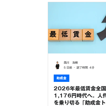
退職金制度
西川 浩樹
5 日前
読了時間: 4分
助成金
2026年最低賃金全
1,176円時代へ。人
を乗り切る「助成金ト