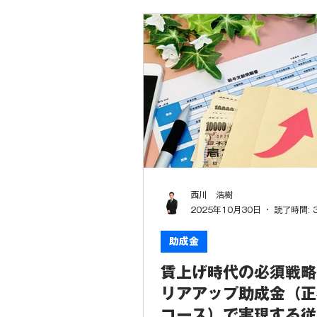
「もっと従業員のやる気を引
い」…… そんな悩みを抱える
皆様に、ぜひ活用していただ
なツールがあります。 それが
省が管轄する「キャリアアッ
です。 今回は、非正規雇用労
を切り拓き、同時に会社の成
せるこの助成金の魅力につい
の視点から徹底解説します。 1
アアップ助成金とは？ 「キャ
プ助成金」とは、有期雇用労
契約社員）、短時間労働者（
西川 浩樹
ルバイト）、派遣労働者とい
2025年10月30日
読了時間: 
ゆる「非正規雇用労働者」の
キャリアアップを促進する取
助成金
施した事業主に対して助成さ
賃上げ時代の必須戦略
す。 簡単に言えば、「働く人
くして、成長を後押しする会
リアアップ助成金（正
力でキャッシュバック支援し
コース）で実現する従