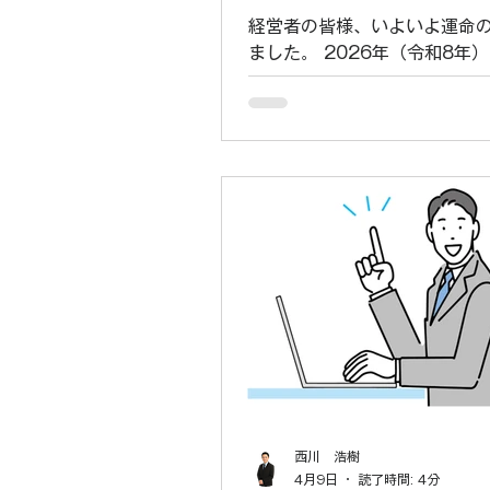
活用」の全貌をプロが
経営者の皆様、いよいよ運命
ました。 2026年（令和8年）
日、中央最低賃金審議会は今
賃金の目安を、昨年度から全
「55円」引き上げ、1,176円
とを決定しました。 労働者側
いた「75円」には届かなかっ
の、依然として高い水準の引
ることに変わりはありません
県は今後、この目安を参考に
定し、10月以降、順次適用さ
になります。 「毎年毎年、時
だけで精一杯だ……」 そう嘆
るお気持ち、痛いほど分かり
し、社会保険労務士であり、
門家として断言します。「た
げるだけ」は、経営において
西川 浩樹
いない選択です。 国は、賃上
4月9日
読了時間: 4分