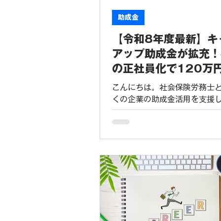
業に対して、驚くほど手厚い
意しています。今回は、この
助成金
イミングで活用すべき「3つの
【令和8年度最新】キ
成金」を徹底解説します。 1.
の決定版：業務改善助成金（最
アップ助成金が拡充！
円） まず、生産性を向上させ
の正社員化で120万
げできる体質」を作りたい企
給する方法
のが「業務改善助成金」です。..
こんにちは。社会保険労務士
くの企業の助成金活用を支援
す。 令和8年度（2026年度
ャリアアップ助成金はさらな
えました。特に注目すべきは
ェブサイト等での情報公開を
「情報公開加算」の導入です
り、初めて正社員転換に取り
は、 1人目最大120万円 と
手厚い助成を受けることが可
した。 本日は、この最新の変
受給に向けた戦略的なポイン