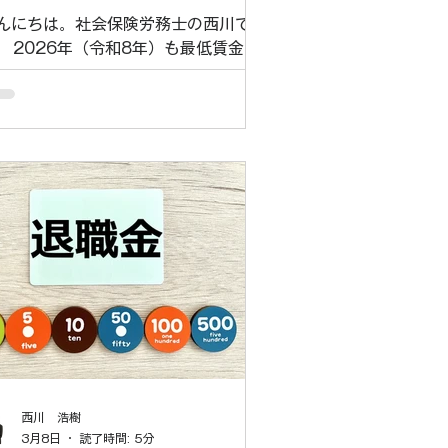
リアアップ助成金」活用術
んにちは。社会保険労務士の西川で
。 2026年（令和8年）も最低賃金の
定が行われる予定です。経営者の皆様
らは「人件費の負担が重い」という悲
に近いお声も伺いますが、実はこのタ
ミングこそ、返済不要の助成金を獲得
る最大のチャンスです。 今回は、非正
雇用労働者の処遇改善を支援する「キ
リアアップ助成金（賃金規定等改定コ
ス）」にスポットを当て、その魅力と
略的な活用法を解説します。 1. 驚き
受給額！1人あたり最大7万円、100
まで活用可能 この助成金の最大の特
は、その「使い勝手の良さ」と「受給
模」にあります。 助成額のシミュレー
ョン（中小企業の場合） 有期雇用労
者等の基本給を増額改定した場合、1
西川 浩樹
あたり以下の金額が支給されます 。
3月8日
読了時間: 5分