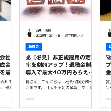
キャリアア
ておきましょう。これは、有期雇用労働
つ
）徹底解説
者や短時間労働者などの非正規雇用労働
も
？ 「キャ
者を、企業内で正社員へ転換させた場合
金
雇用労働
に支給されるものです。 令和7年度の制
助
者といった
度では、中小企業が「重点支援対象者」
法
西川 浩樹
のキャリア
を正社員化した際、1人あたり最大80万
に
2025年12月14日
読了時間: 4分
員化や処遇
円(重点支援対象者に該当しない場合は
を
て助成され
40万円)が支給されます。さらに、初め
分
助成金
が続く昨
て転換制度を導入した際の加算（20万
れ
会社
💰【必見】非正規雇用の定着

て定着させ
円）を合わせることで、1人目の転換で
の
一つです。
最大100万円の受給が可能となっていま
徴
成金を
率を劇的アップ！退職金制度
透明性を
した。 2. 令和8年度の目玉：新設され
金
を最大
導入で最大40万円もらえる
金
助成額が大
る「情報公表加算（仮称）」 令和8年度
業
裏技：キャリアアップ助成金
最大120
の見直しにおいて、実務上最も注目すべ
国
の西川で
皆さん、こんにちは。社会保険労務士の
賃
（賞与・退職金制度導入コー
登
き
拠
今、優秀な
西川です。 「人手不足の解消」や「従業
ン
存続に関わ
員の定着率向上」は、企業の喫緊の課題
水
ス）
「せっか
ではないでしょうか。特に、契約社員や
企
まう」
パートタイマーといった 有期雇用労働
保