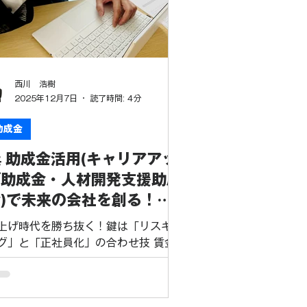
、会社にも社員にも大きなメリットを
たらすことが可能です。 今回は、退職
制度の種類や比較を織り交ぜながら、
成金を活用して賢く制度を導入する方
を詳しく解説します。 1. 退職金制度
西川 浩樹
はどんな種類がある？主な4つの制度
2025年12月7日
読了時間: 4分
比較 退職金の準備方法には、大きく
けて以下の4つの制度があります。そ
助成金
ぞれの特徴を理解し、自社に最適なも
 助成金活用(キャリアアッ
を選ぶことが大切です。 制度名称 特
 運用リスク 役員の加入 中小企業退職
プ助成金・人材開発支援助成
共済（中退共） 国が運営する中小企
)で未来の会社を創る！有
のための積立制度。掛金は全額損金。
期契約社員のDX化と正社員
（機構）が負う 原則不可 企業型確定
上げ時代を勝ち抜く！鍵は「リスキリ
用で【最大100万円】を
出年金（D
グ」と「正社員化」の合わせ技 賃金
準の上昇や人手不足が深刻化する中、
実現し、人件費削減と生産性
業にとって「いかに優秀な人材を確
向上を両立する秘策！
・育成し、生産性を向上させるか」が