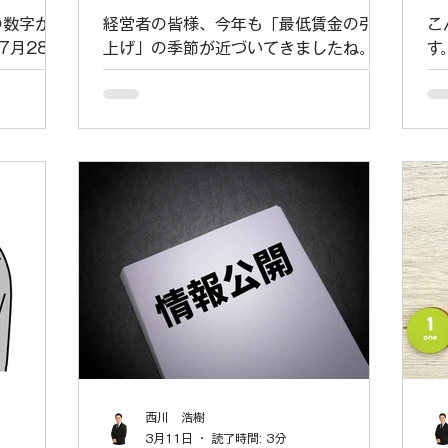
解説
ャリアアップ助成金「賃金規
の数字が出
経営者の皆様、今年も「最低賃金の引き
こ
定等改定コース」徹底活用術
7月28
上げ」の季節が近づいてきましたね。
す
年度の最低
毎年、人件費の負担増に頭を悩ませてい
改
国平均で
る方も多いのではないでしょうか。「ど
か
にするこ
うせ時給を上げなければならないのな
鳴
が求めて
ら、ただ負担増を受け入れるだけでな
イ
たもの
く、国からの支援を賢く活用しません
す
き上げであ
か？」 今回は、助成金の専門家である
規
。各都道府
社会保険労務士の視点から、非正規雇用
ャ
改定額を決
労働者の処遇改善を支援する「キャリア
ー
れること
アップ助成金（賃金規定等改定コー
戦
給を上げる
ス）」について詳しく解説します。この
の
きたくな
助成金を活用すれば、1年度1事業所あ
名
ます。しか
たり最大700万円（100人分）という大
徴
助成金の専
きな助成を受けることも可能です。 1.
規
だ賃金を上
キャリアアップ助成金（賃金規定等改定
シ
最ももった
コース）とは？ 「キャリアアップ助成
働
西川 浩樹
げを行う企
金」は、有期雇用労働者、短時間労働
人
3月11日
読了時間: 3分