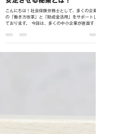
応で152万円受給！「代わりの
人がいない」を解決して経営を
安定させる秘策とは？
こんにちは！社会保険労務士として、多くの企業
の「働き方改革」と「助成金活用」をサポートし
ております。 今回は、多くの中小企業が直面する
「従業員の育休取得」という課題を、見事にプラ
スの転換（152万5,000円の受給）に繋げた素晴
らしい成功事例をご紹介します。 「うちのような
少人数の会社で育休を取られたら、仕事が回らな
くなる……」 「新しい人を雇うコストもバカにな
らないし、助成金なんて手続きが難しそう
で……」 そんな悩みをお持ちの経営者・人事担当
者の方は多いのではないでしょうか。しかし、今
の時代、育休を「リスク」ではなく「会社の体制
を強くするチャンス」に変えることができます。
今回は、3つのコースを巧みに組み合わせ、合計
152万5,000円 を受給したある企業のリアルな活
用事例を解説します。 1. A社の助成金活用事例：