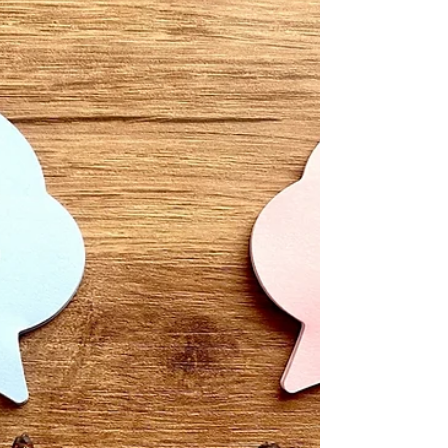
かせない課題です。特に、育児と仕事の両立をサポ
ートする体制は、企業の魅力を大きく左右します。
「制度は整えたいけど、コストが…」と二の足を
踏んでいる経営者の皆さまに朗報です！ 今回は、
育児中の社員を強力にサポートし、企業には最大
145万円（1年度あたり）の助成金が入る、 両立
支援等助成金（柔軟な働き方選択制度等支援コー
ス）の具体的な活用法をご紹介します。 💡 助成金
のキモは「柔軟な働き方制度」の導入！ この助成
金の最大のポイントは、育児中の社員が働きやす
い柔軟な制度を導入し、実際に利用させることで
す。 対象となる「柔軟な働き方制度」は、単なる
法定制度の整備に留まりません。法定を上回る、
企業独自の魅力的な制度を導入することが求めら
れます。 【制度導入のイメージ】（３つ以上導入
が要件です） 始業時刻の変更の措置 保育施設の設
置運営等 短時間勤務制度 テレワーク制度 養育両
立支援休暇制度の導入（今回の目玉！） 🌟 注目の
新制度！「養育両立支援休暇」で手厚くサポ