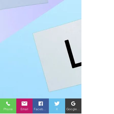
しょう。 義務化される主な措置とは？ 今回の改正
の核となるのは、3歳から小学校就学前の子を養育
する労働者への支援です。 事業主は、以下の5つ
の選択肢の中から、2つ以上の措置を選択して講じ
る必要があります。そして、労働者はその中から1
つを選んで利用できます。 【事業主が選択し講ず
べき5つの措置】 始業時刻等の変更（フレックス
タイム制、時差出勤など） テレワーク等（月に10
日以上利用可能） 保育施設の設置運営等（ベビー
シッターの手配・費用負担など） 養育両立支援休
暇の付与（年に10日以上利用可能な休暇）..
Phone
Email
Facebook
X
Google ビジネスプロフィール