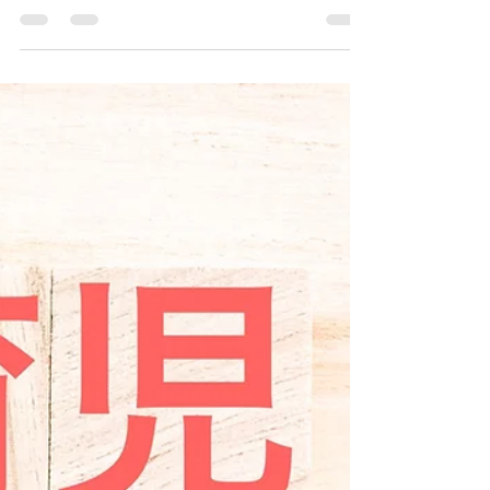
暇」導入で50万円受給する賢い
助成金活用術
こんにちは。社会保険労務士の西川です。 毎日の
経営、本当にお疲れ様です。 最近、経営者の方か
らこんなお悩みをよく耳にします。 「従業員が子
供の熱で急に休むことが多くて業務が回らな
い…」 「子育て中の優秀なスタッフが、休みづら
さを感じて辞めてしまわないか心配だ」 子供の急
な病気やケガは、誰のせいでもありません。しか
し、会社としても対応に苦慮するのは事実ですよ
ね。 もし、「従業員が気兼ねなく休める制度」を
作ることで、会社に【50万円】の助成金が入ると
したらどうでしょうか？ 今回は、そんな「三方よ
し（会社・従業員・国）」の制度を実現する『両
立支援等助成金（柔軟な働き方選択制度等支援コ
ース）』について、専門家の視点から分かりやす
く解説します。 そもそも「子の看護等休暇」って
何？ 法律上、小学校第3学年修了までのお子さん
がいる従業員は、病気やケガの看病、予防接種な
どのために年間5日（2人以上なら10日）まで休暇