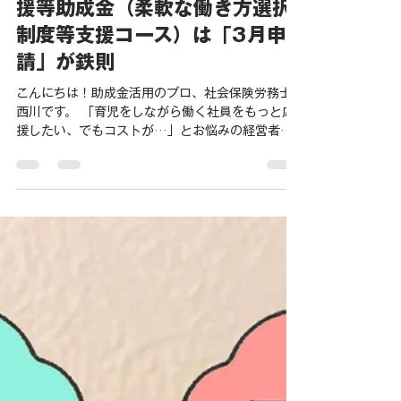
の実績不要で30万＋α！両立支
援等助成金（柔軟な働き方選択
制度等支援コース）は「3月申
請」が鉄則
こんにちは！助成金活用のプロ、社会保険労務士
西川です。 「育児をしながら働く社員をもっと応
援したい、でもコストが…」とお悩みの経営者・
人事担当者の皆様、今すぐチェックしていただき
たい特大のニュースがあります。 両立支援等助成
金「柔軟な働き方選択制度等支援コース」。実は
この助成金、「今（3月中）」に動くのと「4月以
降」に後回しにするのでは、受給のハードルが劇
的に変わる可能性があることをご存知でしょう
か？ 今回は、制度導入だけで最大52万円を目指せ
る、本コースの魅力と「3月駆け込み」を推奨する
理由をプロの視点で解説します。 今回の目玉：最
大52万円の受給内訳 この助成金の最大の特徴は、
複数の取り組みを組み合わせることで受給額を積
み上げられる点にあります。今回ご紹介する「有給