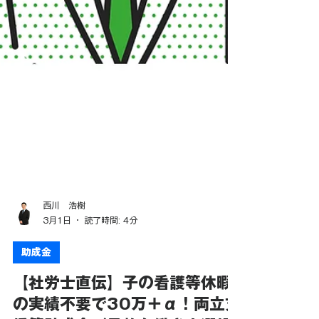
西川 浩樹
3月1日
読了時間: 4分
助成金
【社労士直伝】子の看護等休暇