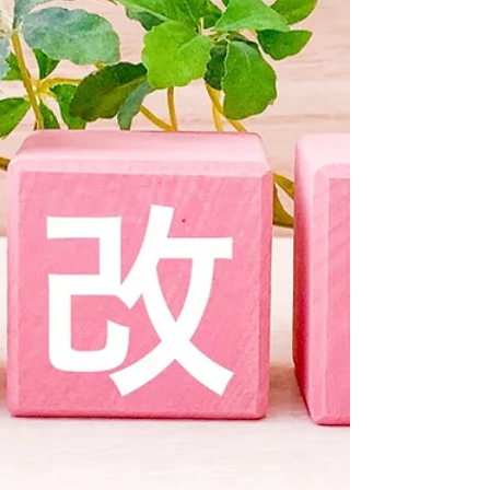
円もの大幅アップであり、特に「子の看護等休
暇」制度を充実させる企業にとっては、まさに追
い風となる改正です。 このブログでは、最大150
万円の助成金を受け取るための具体的な要件と、
企業が今すぐ取り組むべきポイントについて、助
成金専門家の視点から詳しく解説します。 1. 助成
金が最大150万円に！何が変わったのか？ 今回の
改正の目玉は、法を上回る子の看護等休暇制度を
導入・利用させ、かつ柔軟な働き方制度を3つ以上
導入することによる助成額の上乗せです。 中小企
業が、仕事と育児の両立支援に積極的に取り組む
姿勢を評価し、より手厚いサポートを行うことが
狙いです。 2. 最大150万円獲得のための「必須要
件」 最大150万円の助成金（基本額＋加算額）を
受け取るためには、以下の3つの柱すべてを満