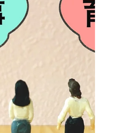
の子の看護休暇」を中心としたプランでは、以下
の金額が対象となります。 項目 助成金額 概要 ①
制度導入（基本） 30万円 有給の子の看護等休暇
制度を新たに導入する。 ② 対象範囲の拡大加算
20万円 子の対象範囲を「中学校修了まで」に広げ
る。 ③ 情報公表加算 2万円...