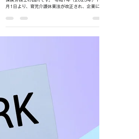
西川 浩樹
2025年9月28日
読了時間: 3分
助成金
法改正と助成金でWチャンス！
2025年10月1日、企業成長を
加速させる「柔軟な働き方」導
入のススメ
社長様、人事労務ご担当者様、こんにちは！社会
保険労務士の西川です。 令和7年（2025年）10
月1日より、育児介護休業法が改正され、企業には
「柔軟な働き方を実現するための措置」の導入が
義務付けられます。これは、従業員が仕事と子育て
をより両立しやすくするための、企業にとっても
非常に重要な変化です。 この改正を「義務」とし
て捉えるのではなく、「優秀な人材の定着」「企
業イメージの向上」「生産性の向上」につながる
絶好のチャンスと捉え、積極的に対応していきま