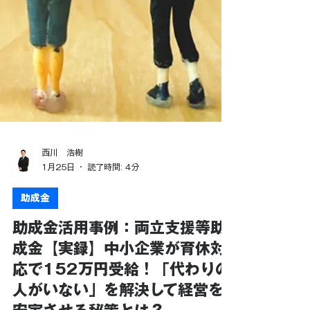
西川 浩樹
1月25日
読了時間: 4分
助成金
助成金活用事例：両立支援等助
成金【実録】中小企業が育休対