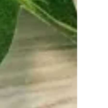
き、同時に会社の成長を加速させるこの助成金の
魅力について、専門家の視点から徹底解説します。
1. キャリアアップ助成金とは？ 「キャリアアップ
助成金」とは、有期雇用労働者（期間契約社
員）、短時間労働者（パート・アルバイト）、派
遣労働者といった、いわゆる「非正規雇用労働
者」の企業内でのキャリアアップを促進する取り
組みを実施した事業主に対して助成される制度で
す。 簡単に言えば、「働く人の待遇を良くして、
成長を後押しする会社を国が全力でキャッシュバ
ック支援します」という制度。単なる返済不要の
資金調達だけでなく、社内の人事制度を整える絶
好のチャンスでもありま