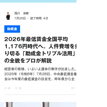
西川 浩樹
7月29日
読了時間: 4分
助成金
2026年最低賃金全国平均
1,176円時代へ。人件費増を乗
り切る「助成金トリプル活用」
の全貌をプロが解説
経営者の皆様、いよいよ運命の数字が出ました。
2026年（令和8年）7月28日、中央最低賃金審議
会は今年度の最低賃金の目安を、昨年度から全国
平均で「55円」引き上げ、1,176円にすることを
決定しました。 労働者側が求めていた「75円」に
は届かなかったものの、依然として高い水準の引