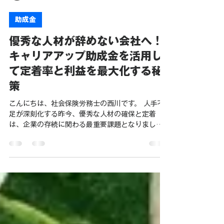
西川 浩樹
1月4日
読了時間: 4分
助成金
優秀な人材が辞めない会社へ！
キャリアアップ助成金を活用し
て定着率と利益を最大化する秘
策
こんにちは、社会保険労務士の西川です。 人手不
足が深刻化する昨今、優秀な人材の確保と定着
は、企業の存続に関わる最重要課題となりまし
た。 「せっかく採用してもすぐに辞めてしまう」
「もっと従業員のやる気を引き出したい」…… そ
んな悩みを抱える経営者の皆様に、ぜひ活用して
いただきたい強力なツールがあります。 それが、
厚生労働省が管轄する「キャリアアップ助成金」
です。 今回は、非正規雇用労働者の未来を切り拓