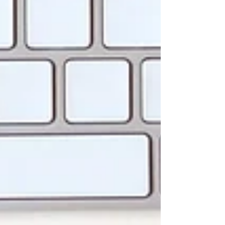
き上げであることに変わりはありません。各都道
府県は今後、この目安を参考に改定額を決定し、
10月以降、順次適用されることになります。 「毎
年毎年、時給を上げるだけで精一杯だ……」 そう
嘆きたくなるお気持ち、痛いほど分かります。しか
し、社会保険労務士であり、助成金の専門家とし
て断言します。「ただ賃金を上げるだけ」は、経営
において最ももったいない選択です。 国は、賃上
げを行う企業に対して、驚くほど手厚い支援策を
用意しています。今回は、この賃上げのタイミング
で活用すべき「3つの強力な助成金」を徹底解説し
ます。 1. 設備投資の決定版：業務改善助成金（最
大600万円） まず、生産性を向上させて「賃上げ
できる体質」を作りたい企業に最適なのが「業務
改善助成金」です。...