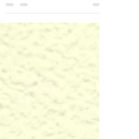
る福利厚生ではなく、優秀な人材を確保し、企業
の成長を促すための重要な経営戦略となっていま
す。しかし、「人手不足の中で休まれるのは痛い」
「コストが心配」という本音をお持ちの経営者様
も少なくありません。 そこで今回は、愛知県内の
中小企業が、「28日間のパパ育休」をきっかけ
に、国と愛知県の制度を賢く併用し、合計160万
円の助成金・奨励金を受給したという、まさに
「愛知県の事業主なら見逃せない」驚きの成功事
例を詳しく解説します。 【事例紹介】A社（名古
屋市、従業員20名の中小企業）の挑戦 名古屋市の
A社は、ある男性社員から「子供が生まれるので、
しっかり1ヶ月育休を取りたい」と相談がありまし
た。 社長は最初、現場の負担を懸念しましたが、
「これを機に、男性も休みやすい職場としてアピ
ールし、採用に繋げよう」と決意。社労士のアド
バイスを受けながら、以下の2つの支援制度をター
ゲットに環境整備を開始しました。 1. 愛知県「中
小企業男性育児休業取得促進奨励金」：100万円
の獲得.