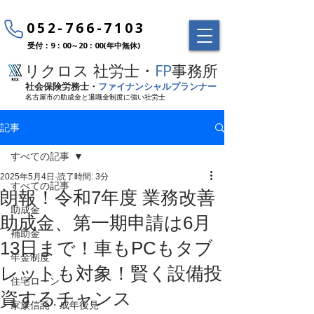
052-766-7103
受付：9：00～20：00(年中無休)
リクロス 社労士・
FP
事務所
社会保険労務士・
ファイナンシャルプランナー
名古屋市の助成金と退職金制度に強い社労士
記事
すべての記事
2025年5月4日
読了時間: 3分
すべての記事
朗報！令和7年度 業務改善
助成金
助成金、第一期申請は6月
補助金
13日まで！車もPCもタブ
年金制度
レットも対象！賢く設備投
住宅ローン
資するチャンス
家族信託・成年後見