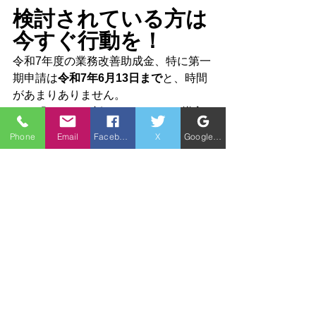
検討されている方は
今すぐ行動を！
令和7年度の業務改善助成金、特に第一
期申請は
令和7年6月13日まで
と、時間
があまりありません。
「そろそろ新しいパソコンを導入
したいと思っていた」
Phone
Email
Facebook
X
Google ビジネスプロフィール
「業務用のタブレットを導入し
て、現場の効率を上げたい」
「配送用の車両を新しくしたい」
このように考えていた事業主の皆様に
とって、この助成金は絶好の機会で
す。
このチャンスを逃す手はありません！
まずは、最寄りの労働局や専門家（私
たち社会保険労務士など）にご相談い
ただくことを強くおすすめします。
私たちも、皆様の助成金活用を全力で