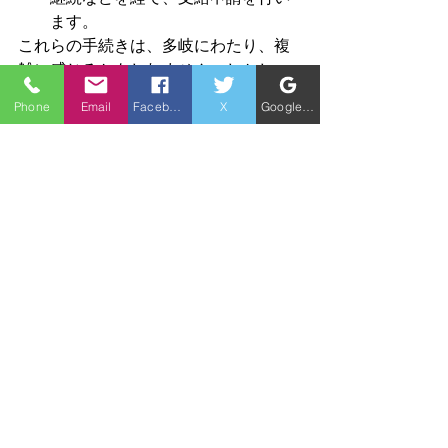
ます。
これらの手続きは、多岐にわたり、複
雑に感じるかもしれません。しかし、
ご安心ください。当事務所は、これら
Phone
Email
Facebook
X
Google ビジネスプロフィール
の手続きを全面的にサポートし、御社
がスムーズに助成金を受給できるよう
お手伝いいたします。
キャリアアップ助成金「正社員化コー
ス」は、非正規雇用労働者のキャリア
アップを支援し、企業の成長を後押し
する非常に魅力的な制度です。最大140
万円という手厚い助成金を活用して、
優秀な人材を正社員として迎え入れ、
会社をさらに発展させませんか？
「うちの会社でも対象になるのか
な？」「具体的に何をすればいい
の？」など、ご不明な点がございまし