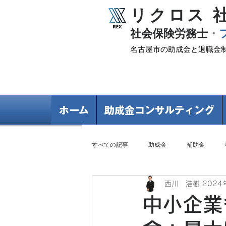
リクロス 
​社会保険労務士
・
名古屋市の助成金と退職金
ホーム
助成金コンサルティング
すべての記事
助成金
補助金
西川 浩樹
2024
退職金制度
中小企業