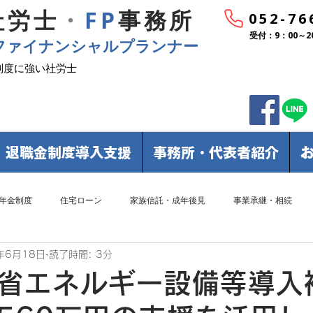
社労士
・
FP
事務所
052-76
受付：9：00～2
ファイナンシャルプランナー
制度に強い社労士
退職金制度導入支援
事務所・代表者紹介
年金制度
住宅ローン
家族信託・成年後見
事業承継・相続
年6月18日
読了時間: 3分
省エネルギー設備等導入