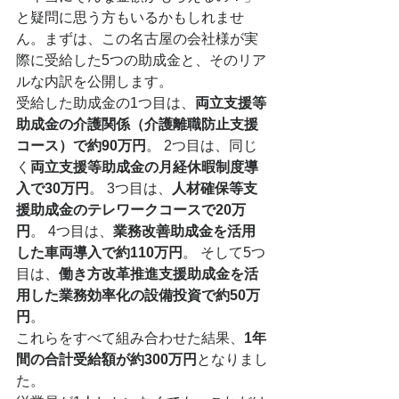
と疑問に思う方もいるかもしれませ
ん。まずは、この名古屋の会社様が実
際に受給した5つの助成金と、そのリア
ルな内訳を公開します。
受給した助成金の1つ目は、
両立支援等
助成金の介護関係（介護離職防止支援
コース）で約90万円
。 2つ目は、同じ
く
両立支援等助成金の月経休暇制度導
入で30万円
。 3つ目は、
人材確保等支
援助成金のテレワークコースで20万
円
。 4つ目は、
業務改善助成金を活用
した車両導入で約110万円
。 そして5つ
目は、
働き方改革推進支援助成金を活
用した業務効率化の設備投資で約50万
円
。
これらをすべて組み合わせた結果、
1年
間の合計受給額が約300万円
となりまし
た。