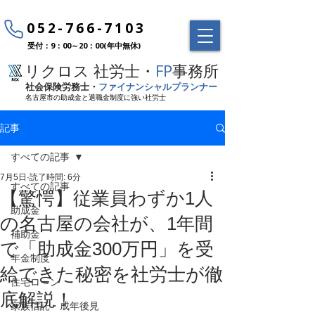
052-766-7103
受付：9：00～20：00(年中無休)
リクロス 社労士・
FP
事務所
社会保険労務士・
ファイナンシャルプランナー
名古屋市の助成金と退職金制度に強い社労士
記事
すべての記事
7月5日
読了時間: 6分
すべての記事
【驚愕】従業員わずか1人
助成金
の名古屋の会社が、1年間
補助金
で「助成金300万円」を受
年金制度
給できた秘密を社労士が徹
住宅ローン
底解説！
家族信託・成年後見