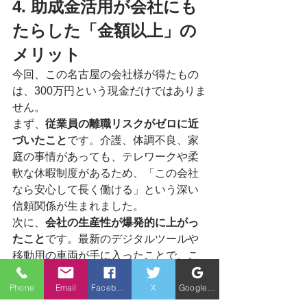
4. 助成金活用が会社にも
たらした「金額以上」の
メリット
今回、この名古屋の会社様が得たもの
は、300万円という現金だけではありま
せん。
まず、
従業員の離職リスクがゼロに近
づいたこと
です。介護、体調不良、家
庭の事情があっても、テレワークや柔
軟な休暇制度があるため、「この会社
なら安心して長く働ける」という深い
信頼関係が生まれました。
次に、
会社の生産性が爆発的に上がっ
たこと
です。最新のデジタルツールや
移動用の車両が手に入ったことで、こ
れまで時間がかかっていた業務が圧倒
Phone
Email
Facebook
X
Google ビジネスプロフィール
的に短縮され、売上アップにも直結し
ています。