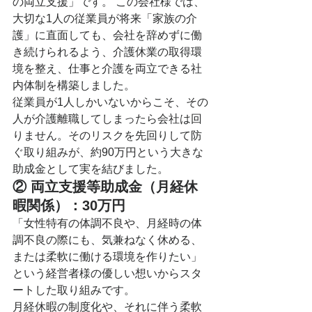
の両立支援」です。 この会社様では、
大切な1人の従業員が将来「家族の介
護」に直面しても、会社を辞めずに働
き続けられるよう、介護休業の取得環
境を整え、仕事と介護を両立できる社
内体制を構築しました。
従業員が1人しかいないからこそ、その
人が介護離職してしまったら会社は回
りません。そのリスクを先回りして防
ぐ取り組みが、約90万円という大きな
助成金として実を結びました。
② 両立支援等助成金（月経休
暇関係）：30万円
「女性特有の体調不良や、月経時の体
調不良の際にも、気兼ねなく休める、
または柔軟に働ける環境を作りたい」
という経営者様の優しい想いからスタ
ートした取り組みです。
月経休暇の制度化や、それに伴う柔軟