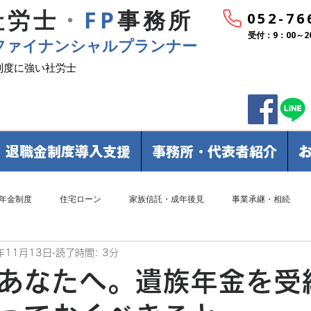
社労士
・
FP
事務所
052-76
受付：9：00～2
ファイナンシャルプランナー
制度に強い社労士
退職金制度導入支援
事務所・代表者紹介
年金制度
住宅ローン
家族信託・成年後見
事業承継・相続
年11月13日
読了時間: 3分
あなたへ。遺族年金を受