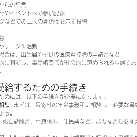
からの証言
行やイベントへの参加記録
ログなどでの二人の関係性を示す投稿
物
やサークル活動
場合は、出生届や子供の医療費控除の申請書など
的に判断し、事実婚関係が社会的に認められる状態であ
。
受給するための手続き
ためには、以下の手続きが必要になります。
相談:
 まずは、最寄りの年金事務所に相談し、必要な書
ょう。
:
 死亡診断書、戸籍謄本、住民票など、必要な書類を揃