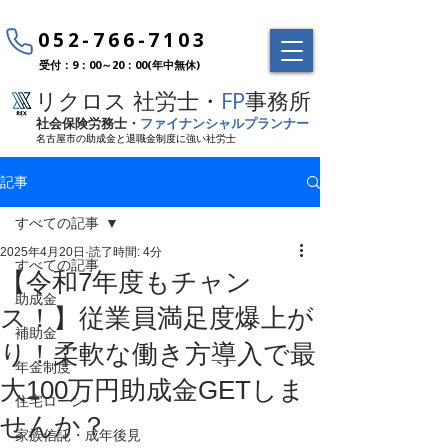
052-766-7103
受付：9：00～20：00(年中無休)
リクロス 社労士・
FP
事務所
社会保険労務士・
ファイナンシャルプランナー
名古屋市の助成金と退職金制度に強い社労士
記事
すべての記事
2025年4月20日
読了時間: 4分
すべての記事
【令和7年度もチャン
助成金
ス！】従業員満足度爆上が
補助金
り！柔軟な働き方導入で最
年金制度
大100万円助成金GETしま
住宅ローン
せんか？
家族信託・成年後見