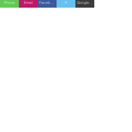
従業員の満足度向上
Phone
Email
Facebook
X
Google ビジネスプロフィール
生産性の向上
企業イメージの向上
最大100万円の助成金
これらのメリットを考えると、導入を
検討しない手はないのではないでしょ
うか？
まずは、自社の従業員のニーズを把握
し、どの制度が適しているのか検討し
てみましょう。そして、制度導入に向
けて具体的な準備を始めることをお勧
めします。
もし、制度の導入や申請手続きについ
て不安な点があれば、お気軽にご相談
ください。社会保険労務士として、貴
社の両立支援に向けた取り組みを全力
でサポートさせていただきます！
今こそ、従業員と企業双方にとってよ
り良い働き方を実現しませんか？