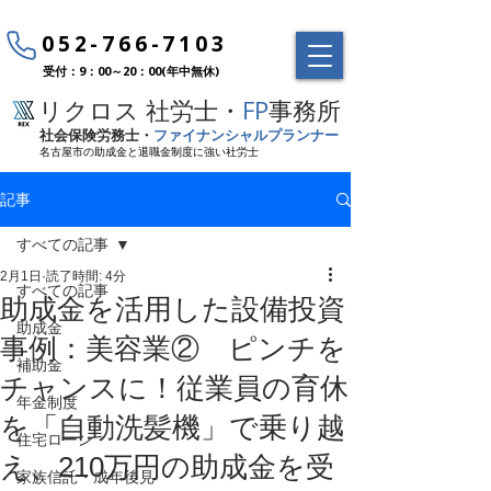
052-766-7103
受付：9：00～20：00(年中無休)
リクロス 社労士・
FP
事務所
社会保険労務士・
ファイナンシャルプランナー
名古屋市の助成金と退職金制度に強い社労士
記事
すべての記事
2月1日
読了時間: 4分
すべての記事
助成金を活用した設備投資
助成金
事例：美容業② ピンチを
補助金
チャンスに！従業員の育休
年金制度
を「自動洗髪機」で乗り越
住宅ローン
え、210万円の助成金を受
家族信託・成年後見