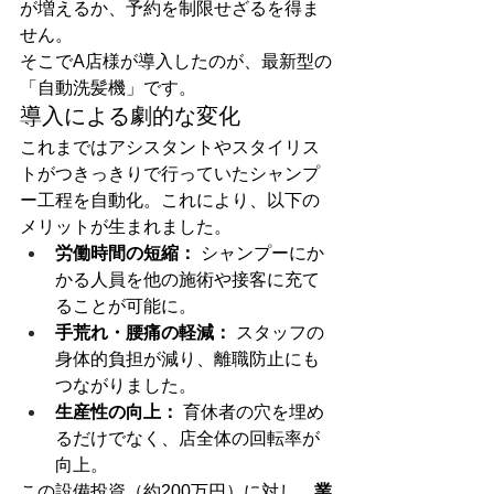
が増えるか、予約を制限せざるを得ま
せん。
そこでA店様が導入したのが、最新型の
「自動洗髪機」です。
導入による劇的な変化
これまではアシスタントやスタイリス
トがつきっきりで行っていたシャンプ
ー工程を自動化。これにより、以下の
メリットが生まれました。
労働時間の短縮：
 シャンプーにか
かる人員を他の施術や接客に充て
ることが可能に。
手荒れ・腰痛の軽減：
 スタッフの
身体的負担が減り、離職防止にも
つながりました。
生産性の向上：
 育休者の穴を埋め
るだけでなく、店全体の回転率が
向上。
この設備投資（約200万円）に対し、
業