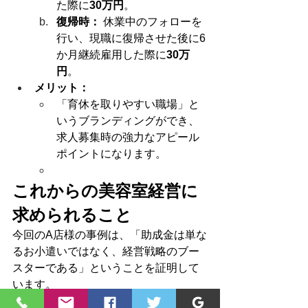
た際に
30万円
。
復帰時：
 休業中のフォローを
行い、現職に復帰させた後に6
か月継続雇用した際に
30万
円
。
メリット：
「育休を取りやすい職場」と
いうブランディングができ、
求人募集時の強力なアピール
ポイントになります。
これからの美容室経営に
求められること
今回のA店様の事例は、「助成金は単な
るお小遣いではなく、経営戦略のブー
スターである」ということを証明して
います。
「人」への投資：
 育休を快く送り