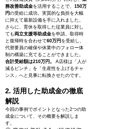
務改善助成金
を活用することで、
150万
円
の受給に成功。実質的な負担を大幅
に抑えて最新設備を手に入れました。
さらに、育休を取得した従業員に対し
ても
両立支援等助成金
を申請。取得時
と復帰時を合わせて
60万円
を受給し、
代替要員の確保や休業中のフォロー体
制の構築に充てることができました。
合計受給額は210万円。
 A店様は「人が
減るピンチ」を「生産性を上げるチャ
ンス」へと見事に転換させたのです。
2. 活用した助成金の徹底
解説
今回の事例でポイントとなった2つの助
成金について、その概要を解説しま
す。