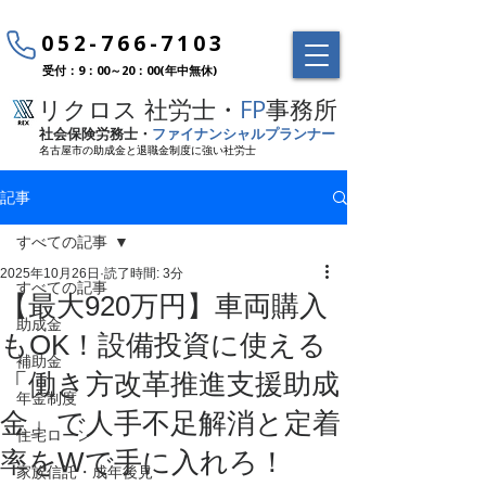
052-766-7103
受付：9：00～20：00(年中無休)
リクロス 社労士・
FP
事務所
社会保険労務士・
ファイナンシャルプランナー
名古屋市の助成金と退職金制度に強い社労士
記事
すべての記事
2025年10月26日
読了時間: 3分
すべての記事
【最大920万円】車両購入
助成金
もOK！設備投資に使える
補助金
「働き方改革推進支援助成
年金制度
金」で人手不足解消と定着
住宅ローン
率をWで手に入れろ！
家族信託・成年後見