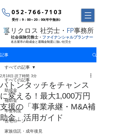
052-766-7103
受付：9：00～20：00(年中無休)
リクロス 社労士・
FP
事務所
社会保険労務士・
ファイナンシャルプランナー
名古屋市の助成金と退職金制度に強い社労士
記事
すべての記事
2月18日
読了時間: 3分
すべての記事
バトンタッチをチャンス
助成金
に変える！最大1,000万円
補助金
支援の「事業承継・M&A補
年金制度
助金」活用ガイド
住宅ローン
家族信託・成年後見