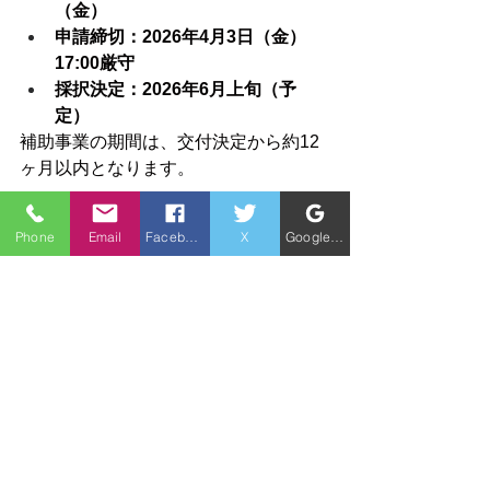
（金）
申請締切：2026年4月3日（金）
17:00厳守
採択決定：2026年6月上旬（予
定）
補助事業の期間は、交付決定から約12
ヶ月以内となります。
まとめ：未来をつな
Phone
Email
Facebook
X
Google ビジネスプロフィール
ぐ、攻めの承継を
事業承継は、単なる「守り」のバトン
タッチではありません。新しい感性や
技術を取り入れ、会社をさらに成長さ
せる「攻め」の絶好の機会です。
この補助金を活用して、理想の経営に
向けた一歩を踏み出してみませんか？
「うちの会社は対象になるの？」と迷
ったら、まずは事務局のWebサイトを