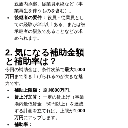
親族内承継、従業員承継など（事
業再生を伴うものを含む）。
後継者の要件：
 役員・従業員とし
ての経験が3年以上ある、または被
承継者の親族であることなどが求
められます。
2. 気になる補助金額
と補助率は？
今回の補助金は、条件次第で
最大1,000
万円
まで引き上げられるのが大きな魅
力です。
補助上限額：
 原則
800万円
。
賃上げ加算：
 一定の賃上げ（事業
場内最低賃金＋50円以上）を達成
する計画を立てれば、上限が
1,000
万円
にアップします。
補助率：