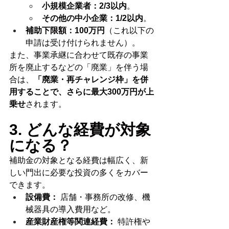
小規模企業者：2/3以内
。
その他の中小企業：1/2以内
。
補助下限額：100万円
（これ以下の
申請は受け付けられません）。
また、事業承継に合わせて既存の事業
所を廃止するなどの「廃業」を伴う場
合は、
「廃業・再チャレンジ枠」を併
用することで、さらに最大300万円が上
乗せ
されます。
3. どんな経費が対象
になる？
補助金の対象となる経費は幅広く、新
しい門出に必要な投資の多くをカバー
できます。
設備費：
 店舗・事務所の改修、機
械器具の導入費用など。
産業財産権等関連経費：
 特許権や