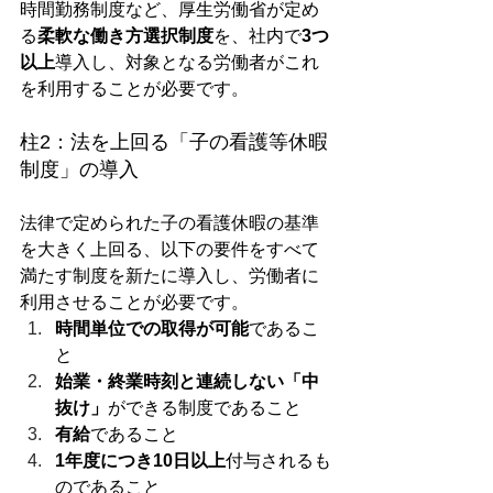
時間勤務制度など、厚生労働省が定め
る
柔軟な働き方選択制度
を、社内で
3つ
以上
導入し、対象となる労働者がこれ
を利用することが必要です。
柱2：法を上回る「子の看護等休暇
制度」の導入
法律で定められた子の看護休暇の基準
を大きく上回る、以下の要件をすべて
満たす制度を新たに導入し、労働者に
利用させることが必要です。
時間単位での取得が可能
であるこ
と
始業・終業時刻と連続しない「中
抜け」
ができる制度であること
有給
であること
1年度につき10日以上
付与されるも
のであること