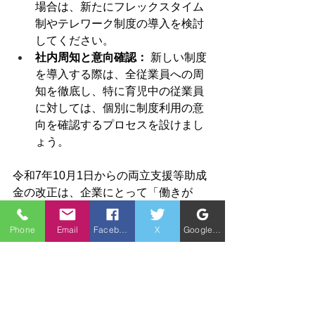
場合は、新たにフレックスタイム
制やテレワーク制度の導入を検討
してください。
社内周知と意向確認：
 新しい制度
を導入する際は、全従業員への周
知を徹底し、特に育児中の従業員
に対しては、個別に制度利用の意
向を確認するプロセスを設けまし
ょう。
令和7年10月1日からの両立支援等助成
金の改正は、企業にとって「働きが
い」と「助成金」の両方を手に入れる
ビッグチャンスです。
Phone
Email
Facebook
X
Google ビジネスプロフィール
最大150万円の獲得には、「柔軟な働き
方制度3つ以上」
と
「法を上回る充実し
た子の看護等休暇制度」の導入が鍵と
なります。
「制度導入の手順が分からない」「就