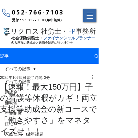
052-766-7103
受付：9：00～20：00(年中無休)
リクロス 社労士・
FP
事務所
社会保険労務士・
ファイナンシャルプランナー
名古屋市の助成金と退職金制度に強い社労士
記事
すべての記事
2025年10月5日
読了時間: 3分
すべての記事
【速報！最大150万円】子
助成金
の看護等休暇がカギ！両立
補助金
支援等助成金の新コースで
年金制度
「働きやすさ」をマネタ
住宅ローン
イズせよ！
家族信託・成年後見