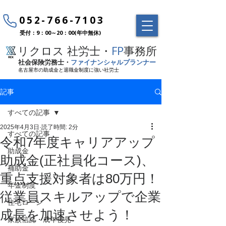
052-766-7103
受付：9：00～20：00(年中無休)
リクロス 社労士・
FP
事務所
社会保険労務士・
ファイナンシャルプランナー
名古屋市の助成金と退職金制度に強い社労士
記事
すべての記事
2025年4月3日
読了時間: 2分
すべての記事
令和7年度キャリアアップ
助成金
助成金(正社員化コース)、
補助金
重点支援対象者は80万円！
年金制度
従業員スキルアップで企業
住宅ローン
成長を加速させよう！
家族信託・成年後見